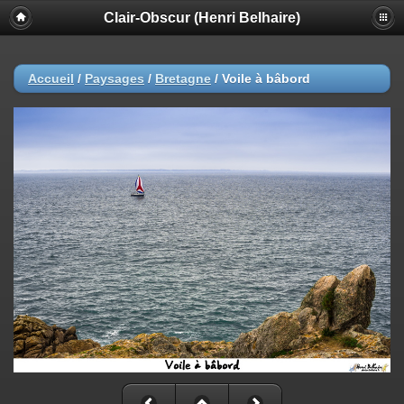
Clair-Obscur (Henri Belhaire)
Accueil
/
Paysages
/
Bretagne
/
Voile à bâbord