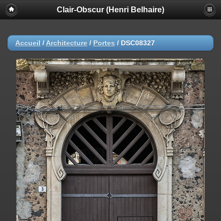
Clair-Obscur (Henri Belhaire)
Accueil
/
Architecture
/
Portes
/
DSC08327