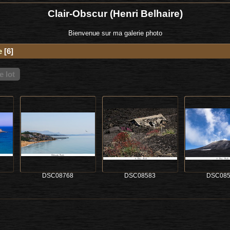
Clair-Obscur (Henri Belhaire)
Bienvenue sur ma galerie photo
e
6
 lot
DSC08768
DSC08583
DSC085