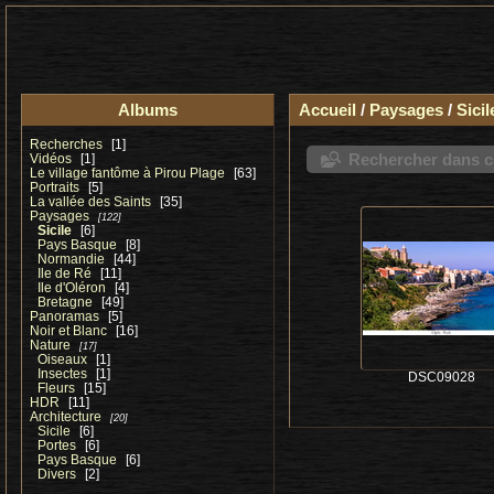
Albums
Accueil
/
Paysages
/
Sicil
Recherches
1
Rechercher dans ce
Vidéos
1
Le village fantôme à Pirou Plage
63
Portraits
5
La vallée des Saints
35
Paysages
122
Sicile
6
Pays Basque
8
Normandie
44
Ile de Ré
11
Ile d'Oléron
4
Bretagne
49
Panoramas
5
Noir et Blanc
16
Nature
17
Oiseaux
1
Insectes
1
DSC09028
Fleurs
15
HDR
11
Architecture
20
Sicile
6
Portes
6
Pays Basque
6
Divers
2